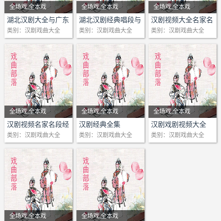
全场戏,全本戏
全场戏,全本戏
全场戏,全本戏
剧情：1 汉剧活捉三郎
剧情：湖北武汉汉剧斩
剧情：
湖北汉剧大全与广东
湖北汉剧经典唱段与
汉剧视频大全名家名
汉剧大全
汉剧演唱名家名段
段
类别：汉剧戏曲大全
类别：汉剧戏曲大全
类别：汉剧戏曲大全
武家坡侯辛霞邓伟麻华
雄信
蔡燕
湖北武汉汉剧龙凤呈祥
汉剧视频大全名家名
2 汉剧资料片
下
段主要包含以下内容:
1 汉剧《罢宴》李雨
3 汉剧辕门斩子童金钟
湖北武汉汉剧龙凤呈祥
缪马骞
戏曲部落网收录分享
冷少鸣张洪忠等老夏主
上
2 汉剧《白蛇传》李
戏迷朋友的乐园！(戏
编
汉剧文昭关熊留华
青
曲部落网收录分享 戏
4 汉剧《闯王旗》1978
湖北汉剧《平贵别窑》
3 汉剧《百花亭》
迷朋友的乐园！)
全场戏,全本戏
全场戏,全本戏
全场戏,全本戏
长影全
梅海涛侯辛霞
4 汉剧《痴梦》
戏曲部落网收录分享
剧情：广东汉剧《盘
剧情：汉剧 白蛇传 汉剧
剧情：1
汉剧折子戏专
汉剧视频名家名段经
汉剧经典全集
汉剧戏剧视频大全
5 汉剧《辕门斩子》胡
湖北汉剧《下书路会》
5 汉剧《翠屏山》王
戏迷朋友的乐园！(戏
典
类别：汉剧戏曲大全
类别：汉剧戏曲大全
类别：汉剧戏曲大全
夫》全剧
百花亭 汉剧 百里奚认妻
场1
望梅主演
武汉汉剧法场换子
曲部落网收录分享 戏
晓璐严智超
汉剧《白门楼-见貂蝉不
汉剧 打金枝 汉剧 打渔
2
汉剧折子戏专场3
迷朋友的乐园！)……
6 汉剧状元媒资料片有
汉剧《哭祖庙》
6 汉剧《打督邮》
由某心头冒火》童辉
杀家 汉剧 打侄上坟 汉
3
汉剧折子戏专场2
字幕
汉剧《文公走雪》
7 汉剧《打鼓骂曹》
汉剧《大登殿》全场戏-
剧 大登殿 汉剧 大破金
4
汉剧三请樊梨花
7 汉剧四郎探母资料片
汉剧陈伯华百花亭贵妃
表杜晓芳
唐河县汉剧
光阵 汉剧 大破天门阵
5
汉剧皮秀英四告
8 汉剧窦娥冤有字幕
醉酒
8 汉剧《打花鼓》老
汉剧《二进宫》付俊杰
汉剧 法场换子 汉剧 法
6
汉剧周仁献嫂
9 湖北武汉市汉剧宇宙
汉剧《孝感天》姜妙香
中青
汉剧《二进宫》郭洪春
门寺 汉剧 风仪亭 汉剧
7
汉剧大破天门阵
锋改编首演1上
汉剧《梅龙镇》
9 汉剧《打花鼓》折
全场戏,全本戏
全场戏,全本戏
王亚梅
改容战父 汉剧 柜中缘
8
汉剧四郎探母
10 湖北武汉汉剧院建院
汉剧《咬膀造甲》