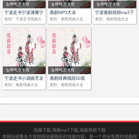
全场戏,全本戏
全场戏,全本戏
全场戏,全本戏
剧情：1 宁波走书大碶
剧情：
剧情：宁波甬剧视频mp
宁波走书宁波滩簧宁
甬剧MP3大全
宁波甬剧视频mp3下
波小调蛟川走书
载宁波甬剧团演员
类别：宁波走书戏曲大
类别：甬剧戏曲大全
类别：甬剧戏曲大全
缴抢下字幕版乐静创作
3下载宁波甬剧团演员
全
表演褚爱国二胡贺思良
戏曲部落网收录分享 戏
甬剧MP3大全包含以
扬琴
迷朋友的乐园！(戏曲部
下内容：
1 甬剧陆雅臣卖妻片
2 宁波走书大碶缴枪上
落网收录分享 戏迷朋友
段
戏曲部落网收录分享
字幕版乐静创作表演褚
的乐园！)
2 张和国甬剧借妻选
戏迷朋友的乐园！(戏
爱国二胡贺思良扬琴
戏曲部落网收录分享 戏
场
曲部落网收录分享 戏
3 宁波民间艺人乐静老
迷朋友的乐园！(戏曲部
3 甬剧天要落雨娘要
迷朋友的乐园！)
全场戏,全本戏
全场戏,全本戏
师在北仑宁波及浙江钱
落网收录分享 戏迷朋友
嫁选段途遇
戏曲部落网收录分享
剧情：
剧情：甬剧 半把剪刀 过
宁波走书小调曲艺全
甬剧经典唱段50首
江台的风采02
的乐园！)……
4 甬剧《一碗浓茶》
戏迷朋友的乐园！(戏
集
类别：甬剧戏曲大全
类别：甬剧戏曲大全
去件件心酸事 伴奏
4 宁波民间艺人乐静老
曲部落网收录分享 戏
选段
甬剧 春调 双玉蝉
宁波民间曲艺是宁波
迷朋友的乐园！)……
师在北仑宁波电视台及
5 洞桥镇王家桥甬剧
甬剧 慈调 双玉蝉
的草根艺术，是宁波
浙江钱江台的风采01
团天要落雨娘要嫁3
甬剧 大补缸 半把剪刀
的传统文化，也是我
阿拉东钱湖
5 宁波走书兄妹英雄9乐
6 洞桥镇王家桥甬剧
庵堂相会片段-拜佛-金
甬剧 大陆调对唱 双玉蝉
国的民族文化。内容
静演唱褚爱国二胡王文
团天要落雨娘要嫁2
小玉
甬剧 对花深十送郎 杜鹃
主要包含宁波小调演
亚扬琴
7 洞桥镇王家桥甬剧
庵堂相会之-扶桥-乐静
戏曲下载,戏曲mp3下载,戏曲视频下载
甬剧 赋调 半把剪刀
绎人、宁波走书传
6 宁波走书兄妹英雄8乐
团天要落雨娘要嫁1
扒垃圾-宁波滩簧
本网站收集各大视频网站最精彩的戏曲内容，是一个完全免费的戏曲网
甬剧 基本调正板流水 庵
人、宁波民间艺人乐
静演唱褚爱国二胡王文