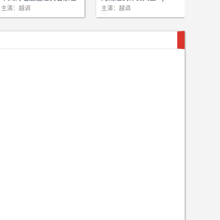
全集mp4
四平调《陈三两》全场mp4
享 戏迷朋友的乐园！是河南省
南城<br /> 越调伴奏-乘长风下
段大全
主演：越调
主演：越调
的地方戏曲剧种之一。主要流
江东连天涛涌<br /> 越调伴奏-
行于河南全境、湖北西北部、
穿街过巷往前走<br /> 越调伴
借粮》全集 王晓
二夹弦 《打狗劝夫》全集mp4
陕西东南部、安徽西北部..
奏-春风荡漾拂罗..