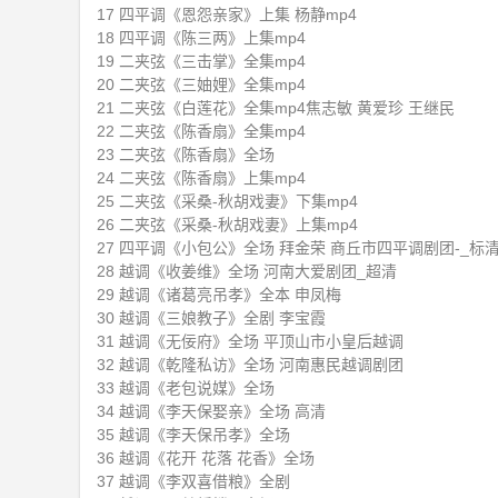
17 四平调《恩怨亲家》上集 杨静mp4
18 四平调《陈三两》上集mp4
19 二夹弦《三击掌》全集mp4
20 二夹弦《三妯娌》全集mp4
21 二夹弦《白莲花》全集mp4焦志敏 黄爱珍 王继民
22 二夹弦《陈香扇》全集mp4
23 二夹弦《陈香扇》全场
24 二夹弦《陈香扇》上集mp4
25 二夹弦《采桑-秋胡戏妻》下集mp4
26 二夹弦《采桑-秋胡戏妻》上集mp4
27 四平调《小包公》全场 拜金荣 商丘市四平调剧团-_标
28 越调《收姜维》全场 河南大爱剧团_超清
29 越调《诸葛亮吊孝》全本 申凤梅
30 越调《三娘教子》全剧 李宝霞
31 越调《无佞府》全场 平顶山市小皇后越调
32 越调《乾隆私访》全场 河南惠民越调剧团
33 越调《老包说媒》全场
34 越调《李天保娶亲》全场 高清
35 越调《李天保吊孝》全场
36 越调《花开 花落 花香》全场
37 越调《李双喜借粮》全剧