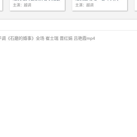
孙晓秋 邓磊磊
越调《三打薛平贵》全集
二夹弦《小姑恶》
令- 扶沟豫剧团大型古装戏-穆
越调《大明朱元璋》全场申小
主演：越调
主演：越调
桂英挂帅- 扶沟越调剧团2O20
梅饰朱元璋 越调《杨门女将》
年送戏下乡-清风亭 扶贫豫剧-
全场全本戏魏凤琴 越调《白奶
花运》上集m
二夹弦《少国公》全集mp4
河南道情《王金豆
驻第一书记-王慧汤玉..
奶醉酒》舞台全场戏..
玲 蔡清枝 吕清丽
调《石磨的婚事》全场 崔士瑞 晋红娟 吕艳霞mp4