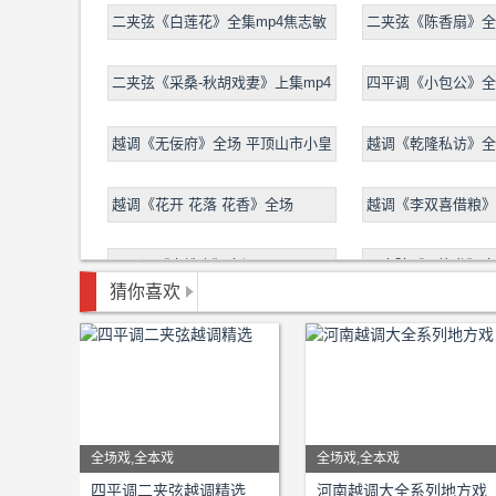
二夹弦《白莲花》全集mp4焦志敏
二夹弦《陈香扇》全
黄爱珍 王继民
二夹弦《采桑-秋胡戏妻》上集mp4
四平调《小包公》全
丘市四平调剧团-_标
越调《无佞府》全场 平顶山市小皇
越调《乾隆私访》全
后越调
调剧团
越调《花开 花落 花香》全场
越调《李双喜借粮》
四平调《大铁山》全场mp4
二夹弦《凤换龙》全
猜你喜欢
越调《白奶奶醉酒》全本 毛爱莲
越调《收姜维》全场
子赵艳琳_超清
曲剧《杨秀英告状》全场 南阳小皇
曲剧《争婆婆》全场
后曲剧团
越调《李天保娶亲》全场
越调《收姜维》全场
全场戏,全本戏
全场戏,全本戏
剧情：1 四平调《石磨的婚
剧情：1 越调诸葛亮出山申凤
四平调二夹弦越调精选
河南越调大全系列地方戏