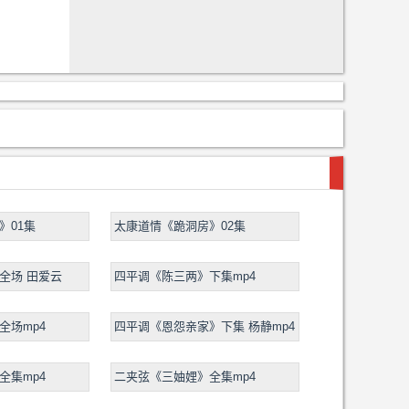
》01集
太康道情《跪洞房》02集
全场 田爱云
四平调《陈三两》下集mp4
全场mp4
四平调《恩怨亲家》下集 杨静mp4
全集mp4
二夹弦《三妯娌》全集mp4