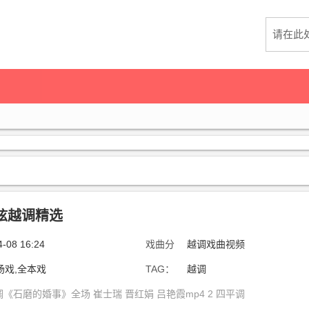
弦越调精选
4-08 16:24
戏曲分
越调戏曲视频
类：
场戏,全本戏
TAG：
越调
调《石磨的婚事》全场 崔士瑞 晋红娟 吕艳霞mp4 2 四平调