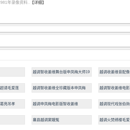
981年录像资料..
【详细】
越调智收姜维舞台版申凤梅大师19
越调收姜维音配像
81年录像资料
梅配像
超请毛爱莲
越调智收姜维全珍藏版本申凤梅
越调智收姜维电影
葛亮吊孝
越调申凤梅电影版智收姜维
越调现代戏张伯驹
爱峰领衔
襄县越调窦娥冤
越调火焚绣楼毛爱