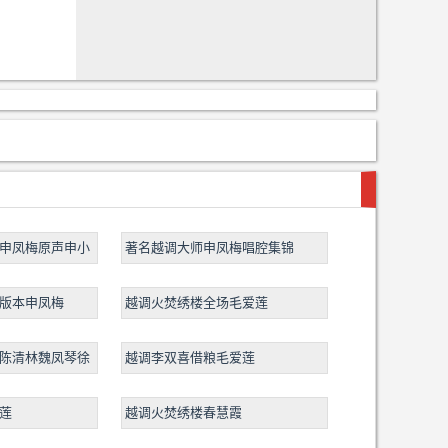
申凤梅原声申小
著名越调大师申凤梅唱腔集锦
版本申凤梅
越调火焚绣楼全场毛爱莲
陈清林魏凤琴徐
越调李双喜借粮毛爱莲
莲
越调火焚绣楼春慧霞