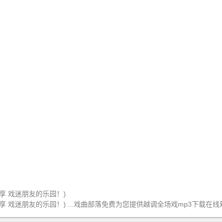
全场
越调收姜维全场申凤梅
越调李天宝娶亲2
全场上部
周口大好越调八虎阵全场上部
周口大好越调收马
调剧团历史剧
河南省周口市大好越调剧团历史剧
魏凤琴—越调远山
诸葛亮收马岱上部
越调剧团
河南老一代艺术家唱段集锦2豫剧
河南老一代艺术家
曲剧越调四平调
曲剧越调四平调
河戏剧节参赛
越调七擒孟获下
越调七擒孟获上
录像
越调吵闹亲家上申凤梅何全志陈静
许昌越调火焚绣楼
清晰版
2013年5月版
年8月18日资料
越调双灵牌第一集河南省越调剧团
越调双灵牌第二集
饰佘太君孙晓
越调现代戏生儿子大奖赛许昌市越
越调掉印全场录像
享 戏迷朋友的乐园！)
 戏迷朋友的乐园！) ...戏曲部落免费为您提供越调全场戏mp3下载在
调剧团
邓磊磊饰王子龙mp
越调斩关羽申凤梅
原南阳地区越调剧