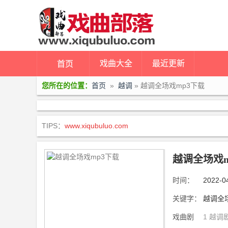
戏曲大全
最近更新
首页
您所在的位置：
首页
»
越调
» 越调全场戏mp3下载
TIPS：
www.xiqubuluo.com
越调全场戏m
时间：
2022-0
关键字：
越调全
戏曲剧
1 越调