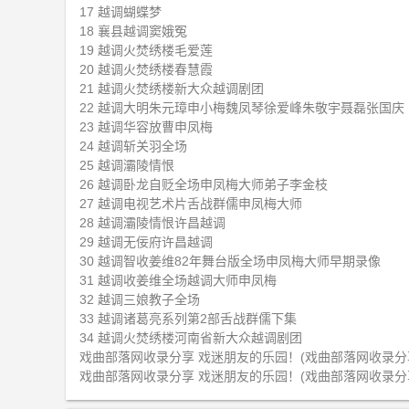
河南越调智收姜维
新大众越调火焚绣楼
17 越调蝴蝶梦
18 襄县越调窦娥冤
19 越调火焚绣楼毛爱莲
周口大好越调八虎阵全场下部
周口大好越调收马岱
20 越调火焚绣楼春慧霞
21 越调火焚绣楼新大众越调剧团
河南省周口市大好越调剧团历史剧
河南省周口市大好越
22 越调大明朱元璋申小梅魏凤琴徐爱峰朱敬宇聂磊张国庆
23 越调华容放曹申凤梅
七郞八虎下南塘上部
诸葛亮收马岱下部
24 越调斩关羽全场
缅怀越调大师申凤梅文艺晚会
越调掉印河南省许昌
25 越调灞陵情恨
26 越调卧龙自贬全场申凤梅大师弟子李金枝
27 越调电视艺术片舌战群儒申凤梅大师
新编越调斩关羽申凤梅何全志下
许昌越调灞陵情恨黄
28 越调灞陵情恨许昌越调
版
29 越调无佞府许昌越调
襄县越调家家都有难念的经全场19
邓州越调大保国全场
30 越调智收姜维82年舞台版全场申凤梅大师早期录像
31 越调收姜维全场越调大师申凤梅
89年资料
32 越调三娘教子全场
越调诸葛亮出山上河南省越调剧团
越调舌战群儒1982
33 越调诸葛亮系列第2部舌战群儒下集
34 越调火焚绣楼河南省新大众越调剧团
越调明镜记上申凤梅
许昌越调无佞府李华
戏曲部落网收录分享 戏迷朋友的乐园！(戏曲部落网收录分
戏曲部落网收录分享 戏迷朋友的乐园！(戏曲部落网收录分享
秋饰柴郡主
越调诸葛亮吊孝申凤梅
越调卧龙自贬李金枝