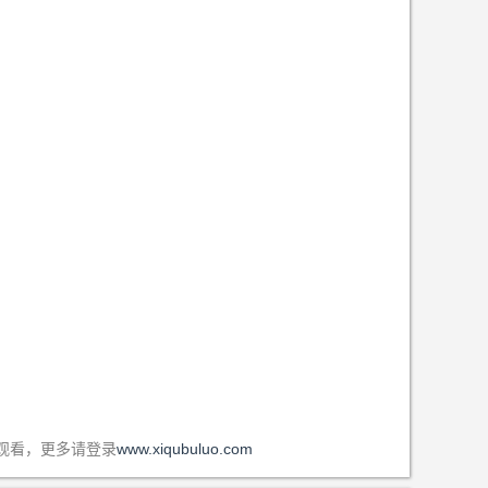
越调吵闹亲下何全志陈静沈凤梅
岱全场下部
越调灞陵情恨全场
春雨全场录像
越调慈母泪
唱段集锦3豫剧
新编越调斩关羽申凤梅何全志上
许昌越调李双喜借粮春慧霞岳菊英
赫四海
春慧霞饰洪美荣
越调诸葛亮出山下河南省越调剧团
河南省越调剧团
越调明镜记下申凤梅
孙晓秋饰韩翠萍
越调白奶奶醉酒上舞台实况版毛爱
线观看，更多请登录
www.xiqubuluo.com
4
莲
团演岀卧龙自贬
越调东庭恨下集河南省襄县越调剧