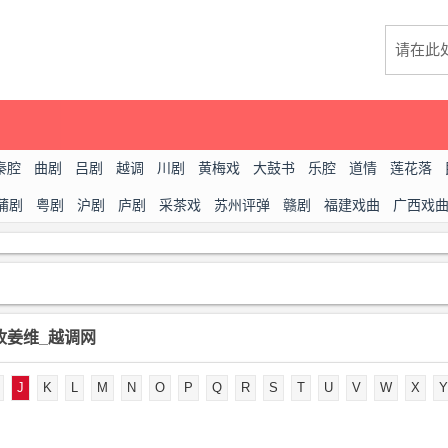
秦腔
曲剧
吕剧
越调
川剧
黄梅戏
大鼓书
乐腔
道情
莲花落
蒲剧
粤剧
沪剧
庐剧
采茶戏
苏州评弹
赣剧
福建戏曲
广西戏
收姜维_越调网
J
K
L
M
N
O
P
Q
R
S
T
U
V
W
X
Y