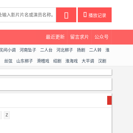
󰀒
播放记录
最近更新
留言求片
公众号
民间小调
河南坠子
二人台
河北梆子
扬剧
二人转
淮
曲
丝弦
山东梆子
滑稽戏
绍剧
淮海戏
大平调
汉剧
Z