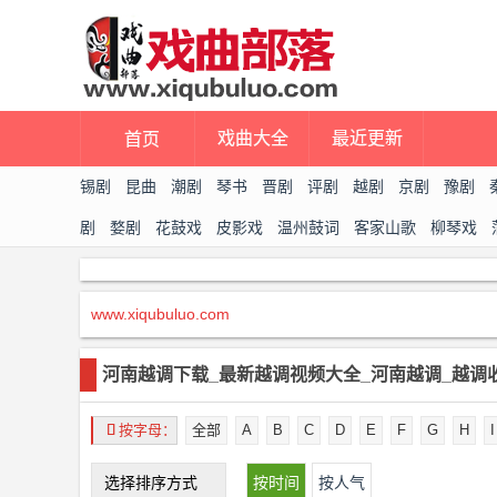
戏曲大全
最近更新
首页
锡剧
昆曲
潮剧
琴书
晋剧
评剧
越剧
京剧
豫剧
剧
婺剧
花鼓戏
皮影戏
温州鼓词
客家山歌
柳琴戏
上党戏曲
推剧
茂腔
楚剧
唢呐
广场舞
甬剧
www.xiqubuluo.com
河南越调下载_最新越调视频大全_河南越调_越调
󰃋
按字母：
全部
A
B
C
D
E
F
G
H
I
选择排序方式
按时间
按人气