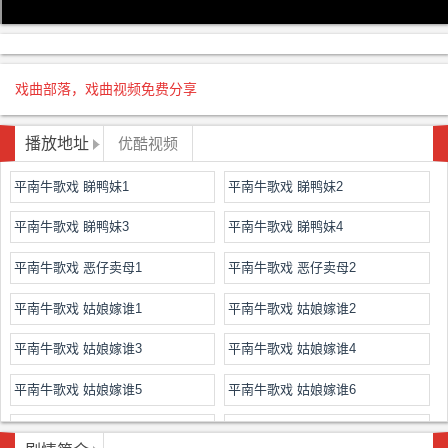
戏曲部落，戏曲视频免费分享
播放地址
优酷视频
平南牛歌戏 睇鸭妹1
平南牛歌戏 睇鸭妹2
平南牛歌戏 睇鸭妹3
平南牛歌戏 睇鸭妹4
平南牛歌戏 恶仔卖母1
平南牛歌戏 恶仔卖母2
平南牛歌戏 姑娘嫁谁1
平南牛歌戏 姑娘嫁谁2
平南牛歌戏 姑娘嫁谁3
平南牛歌戏 姑娘嫁谁4
平南牛歌戏 姑娘嫁谁5
平南牛歌戏 姑娘嫁谁6
平南牛歌戏 横纹柴1
平南牛歌戏 横纹柴2