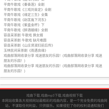
平南牛歌戏《秦香莲》全剧
平南牛歌戏《孤儿刘金龙》4
平南牛歌戏《火珠缘》全剧
平南牛歌戏《三戏刘金定》全剧
平南牛歌戏《缘定三生》全集
平南牛歌戏《九龙衣》1
平南牛歌戏《梦锁玉楼》全剧
平南牛歌戏《赵匡胤下河东》
平南牛歌戏《紫盒金杯》下
平南牛歌戏《摸花轿》上
平南牛歌戏《穆桂英休夫》全剧
平南牛歌戏《醉酒姻缘》全剧
平南牛歌戏《孽情仇恋》全剧
平南牛歌戏《牛郎织女》全剧
容县采茶剧 牛歌戏 换女婿
容县采茶剧 牛歌戏 缺月难圆
平南牛歌戏《迫母为奴》上
平南牛歌戏《秦香莲》全剧
容县采茶剧《山庄贤淑妇前后传》
玉林民间采茶剧《雨遇良缘》
平南牛歌戏《三戏刘金定》全剧
平南牛歌戏《缘定三生》全集
戏曲部落网收录分享 戏迷朋友的乐园！(戏曲部落网收录分享 戏迷
朋友的乐园！)
平南牛歌戏《赵匡胤下河东》1
平南牛歌戏《紫盒金杯》下
戏曲部落网收录分享 戏迷朋友的乐园！(戏曲部落网收录分享 戏迷
朋友的乐园！)
平南牛歌戏《醉酒姻缘》全剧
容县采茶剧 牛歌戏 换女婿1
容县采茶剧 牛歌戏 换女婿2
容县采茶剧 牛歌戏 换女婿3
容县采茶剧 牛歌戏 缺月难圆1
容县采茶剧 牛歌戏 缺月难圆2
戏曲下载,戏曲mp3下载,戏曲视频下载
本网站收集各大视频网站最精彩的戏曲内容，是一个完全免费的戏曲网
容县采茶剧 牛歌戏 缺月难圆3
容县采茶剧 牛歌戏 缺月难圆4
站，不谋取任何利益，只供娱乐。如果侵犯了你的权利请通知我们