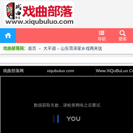
导航
搜索
戏曲部落网：
首页
»
大平调
»
山东菏泽家乡戏两夹弦