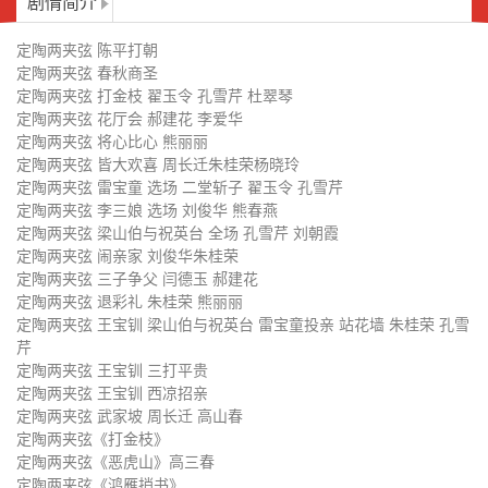
剧情简介
台 雷宝童投亲 站花墙 朱桂荣 孔
定陶两夹弦 王宝钏 西凉招亲
定陶两夹弦 武家坡 周长迁 高山春
雪芹
定陶两夹弦 陈平打朝
定陶两夹弦《打金枝》
定陶两夹弦《恶虎山》高三春
定陶两夹弦 春秋商圣
定陶两夹弦 打金枝 翟玉令 孔雪芹 杜翠琴
定陶两夹弦《鸿雁捎书》
定陶两夹弦《鸿雁捎书》刘朝霞
定陶两夹弦 花厅会 郝建花 李爱华
定陶两夹弦 将心比心 熊丽丽
寒窑里哪有笔和砚
定陶两夹弦《胡尔马月上金殿》全
定陶两夹弦《三拉房》全场戏 刘
定陶两夹弦 皆大欢喜 周长迁朱桂荣杨晓玲
定陶两夹弦 雷宝童 选场 二堂斩子 翟玉令 孔雪芹
剧
俊华孔雪芹主演
定陶两夹弦《拾爹嫁娘》全集
定陶两夹弦《有事找村长》
定陶两夹弦 李三娘 选场 刘俊华 熊春燕
定陶两夹弦 梁山伯与祝英台 全场 孔雪芹 刘朝霞
河南地方戏曲 两夹弦《采桑》秋
河南地方戏曲 两夹弦《采桑》秋
定陶两夹弦 闹亲家 刘俊华朱桂荣
胡戏妻 上集
胡戏妻 下集
定陶两夹弦 三子争父 闫德玉 郝建花
菏泽地方戏曲 两夹弦 枣梆 四平调
菏泽两夹弦《九龙罗帕案》1周长
定陶两夹弦 退彩礼 朱桂荣 熊丽丽
山东梆子 美丽郓城 李素英 谷香格
迁高三春
定陶两夹弦 王宝钏 梁山伯与祝英台 雷宝童投亲 站花墙 朱桂荣 孔雪
菏泽两夹弦《九龙罗帕案》2周长
两夹弦 包公与少侠 第一部 01
芹
吕凤英
迁高三春
定陶两夹弦 王宝钏 三打平贵
两夹弦 包公与少侠 第一部 02
两夹弦 包公与少侠 第一部 03
定陶两夹弦 王宝钏 西凉招亲
定陶两夹弦 武家坡 周长迁 高山春
两夹弦 包公与少侠 第一部 04
两夹弦 包公与少侠 第一部 05
定陶两夹弦《打金枝》
定陶两夹弦《恶虎山》高三春
两夹弦 包公与少侠 第一部 06
两夹弦 包公与少侠 第一部 07
定陶两夹弦《鸿雁捎书》