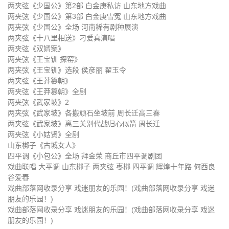
两夹弦《少国公》第2部 白金庚私访 山东地方戏曲
两夹弦《少国公》第3部 白金庚雪冤 山东地方戏曲
两夹弦《少国公》全场 河南稀有剧种展演
两夹弦《十八里相送》刁爱真演唱
两夹弦《双婿案》
两夹弦《王宝钏 探窑》
两夹弦《王宝钏》选段 侯彦丽 翟玉令
两夹弦《王莽篡朝》
两夹弦《王莽篡朝》全剧
两夹弦《武家坡》2
两夹弦《武家坡》各搬顽石坐坡前 周长迁高三春
两夹弦《武家坡》离三关别代战归心似箭 周长迁
两夹弦《小姑贤》全剧
山东梆子《古城女人》
四平调《小包公》全场 拜金荣 商丘市四平调剧团
戏曲联唱 大平调 山东梆子 两夹弦 枣梆 四平调 辉煌十年路 何西良
谷爱春
戏曲部落网收录分享 戏迷朋友的乐园！(戏曲部落网收录分享 戏迷
朋友的乐园！)
戏曲部落网收录分享 戏迷朋友的乐园！(戏曲部落网收录分享 戏迷
朋友的乐园！)