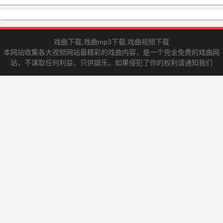
戏曲下载,戏曲mp3下载,戏曲视频下载
本网站收集各大视频网站最精彩的戏曲内容，是一个完全免费的戏曲网
站，不谋取任何利益，只供娱乐。如果侵犯了你的权利请通知我们