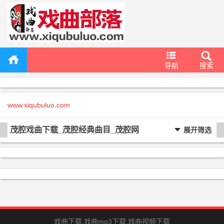
导航
搜索
www.xiqubuluo.com
茂腔戏曲下载_茂腔经典曲目_茂腔网
展开筛选
戏曲下载,戏曲mp3下载,戏曲视频下载