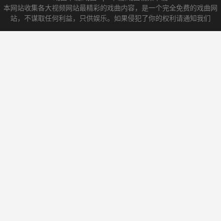
本网站收集各大视频网站最精彩的戏曲内容，是一个完全免费的戏曲网
站，不谋取任何利益，只供娱乐。如果侵犯了你的权利请通知我们