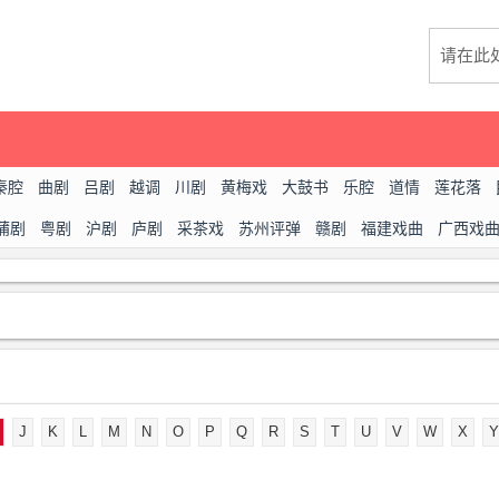
秦腔
曲剧
吕剧
越调
川剧
黄梅戏
大鼓书
乐腔
道情
莲花落
蒲剧
粤剧
沪剧
庐剧
采茶戏
苏州评弹
赣剧
福建戏曲
广西戏
J
K
L
M
N
O
P
Q
R
S
T
U
V
W
X
Y