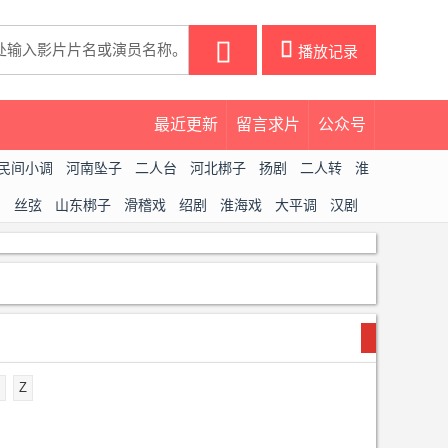
󰀒
播放记录
最近更新
留言求片
公众号
民间小调
河南坠子
二人台
河北梆子
扬剧
二人转
淮
曲
丝弦
山东梆子
滑稽戏
绍剧
淮海戏
大平调
汉剧
Z