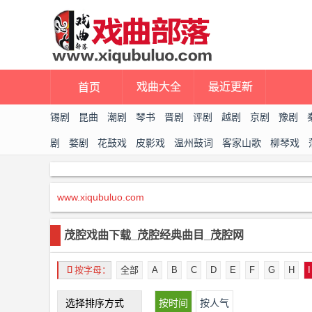
戏曲大全
最近更新
首页
锡剧
昆曲
潮剧
琴书
晋剧
评剧
越剧
京剧
豫剧
剧
婺剧
花鼓戏
皮影戏
温州鼓词
客家山歌
柳琴戏
上党戏曲
推剧
茂腔
楚剧
唢呐
广场舞
甬剧
www.xiqubuluo.com
茂腔戏曲下载_茂腔经典曲目_茂腔网
󰃋
按字母：
全部
A
B
C
D
E
F
G
H
I
选择排序方式
按时间
按人气